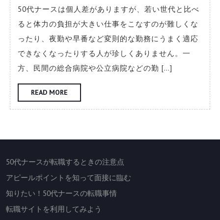
職
50代ナースは個人差がありますが、若い世代と比べ
で
ると体力の負担が大きい仕事をこなすのが難しくな
50
ったり、夜勤や早番など変則的な勤務にうまく適応
代
できなくなったりする人が珍しくありません。一
ナ
方、民間の総合病院や公立病院などの勤 […]
ー
ス
READ
READ MORE
MORE
が
不
利
に
50代ナースが転職するときの注意点
な
アピールポイントを知って面接に臨む
ら
な
知りたい！50代ナースの転職事情
い
転職サイトを利用してみよう