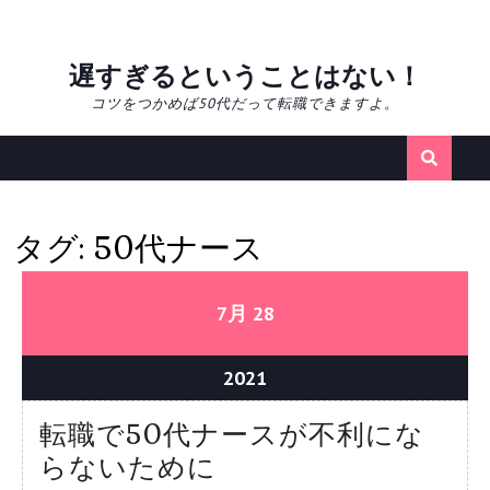
Skip
遅すぎるということはない！
to
コツをつかめば50代だって転職できますよ。
content
タグ:
50代ナース
28/07/2021
28/07/2021
7月
28
28/07/2021
2021
転職で50代ナースが不利にな
転
らないために